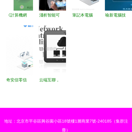
《計算機網
淺析智能可
筆記本電腦
喻新電腦技
絡技術項目
穿戴設備發
連向世界
術聯盟 推
化教程》教
展的趨勢
計算機網絡
動計算機網
學應用與實
技術如何重
絡技術的創
踐探索
塑地球村
新與實踐
奇安信零信
云端互聯，
任遠程訪問
觸手可及
解決方案入
云技術概念
選2020世
平板電腦與
界計算機創
計算機網絡
地址：北京市平谷區興谷園小區18號樓1層商業7號-240185（集群注
新技術與產
技術的融合
冊）