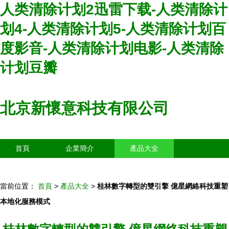
人类清除计划2迅雷下载-人类清除计
划4-人类清除计划5-人类清除计划百
度影音-人类清除计划电影-人类清除
计划豆瓣
北京新懷意科技有限公司
首頁
企業簡介
產品大全
聯系我們
企業信息
訪客留言
當前位置：
首頁
>
產品大全
>
桂林數字轉型的雙引擎 億星網絡科技重塑
本地化服務模式